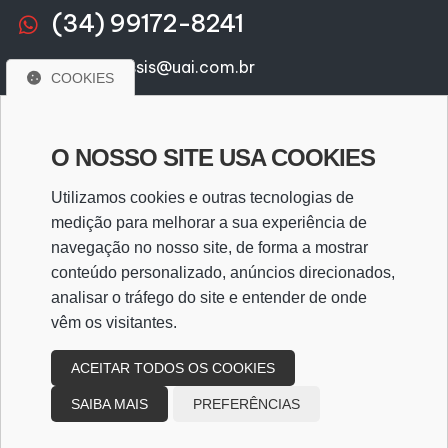
(34) 99172-8241
joaquim-assis@uai.com.br
COOKIES
alphmg@hotmail.com
joaquim-assis@alphamg.com.br
O NOSSO SITE USA COOKIES
joaquim-assis@hotmail.com
Utilizamos cookies e outras tecnologias de
medição para melhorar a sua experiência de
navegação no nosso site, de forma a mostrar
WhatsApp
conteúdo personalizado, anúncios direcionados,
analisar o tráfego do site e entender de onde
vêm os visitantes.
WHATSAPP
ACEITAR TODOS OS COOKIES
SAIBA MAIS
PREFERÊNCIAS
Copyright
2026
Design e desenvolvimento
|