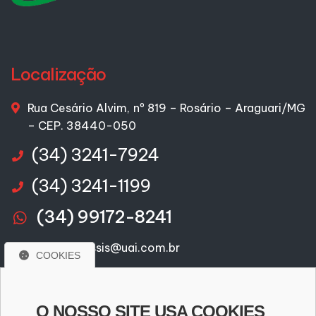
Localização
Rua Cesário Alvim, nº 819 – Rosário – Araguari/MG
– CEP. 38440-050
(34) 3241-7924
(34) 3241-1199
(34) 99172-8241
joaquim-assis@uai.com.br
COOKIES
alphmg@hotmail.com
joaquim-assis@alphamg.com.br
O NOSSO SITE USA COOKIES