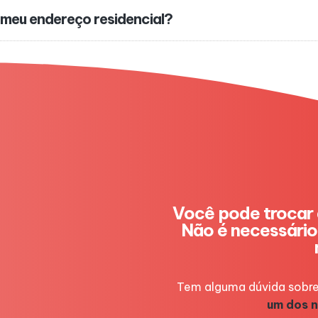
 meu endereço residencial?
Você pode trocar 
Não é necessário 
Tem alguma dúvida sobre
um dos n