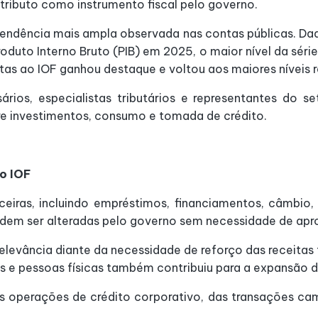
 tributo como instrumento fiscal pelo governo.
ndência mais ampla observada nas contas públicas. Dad
Produto Interno Bruto (PIB) em 2025, o maior nível da séri
as ao IOF ganhou destaque e voltou aos maiores níveis r
rios, especialistas tributários e representantes do 
re investimentos, consumo e tomada de crédito.
o IOF
ceiras, incluindo empréstimos, financiamentos, câmbio, 
 podem ser alteradas pelo governo sem necessidade de ap
relevância diante da necessidade de reforço das receitas
as e pessoas físicas também contribuiu para a expansão 
 operações de crédito corporativo, das transações cam