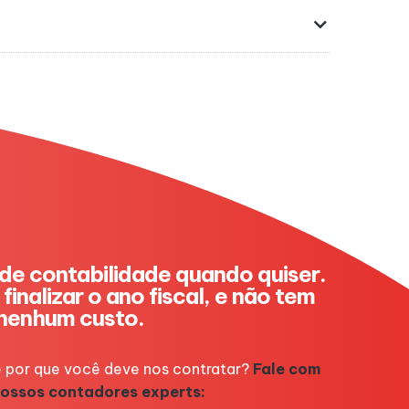
de contabilidade quando quiser.
finalizar o ano fiscal, e não tem
nenhum custo.
 por que você deve nos contratar?
Fale com
ossos contadores experts: